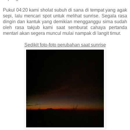
Pukul 04:20 kami sholat subuh di sana di tempat yang agak
sepi, lalu mencari spot untuk melihat sunrise. Segala rasa
dingin dan kantuk yang demikian mengganggu sirna sudah
oleh rasa takjub kami saat semburat cahaya pertanda
mentari akan segera muncul mulai nampak di langit timur.
Sedikit foto-foto perubahan saat sunrise