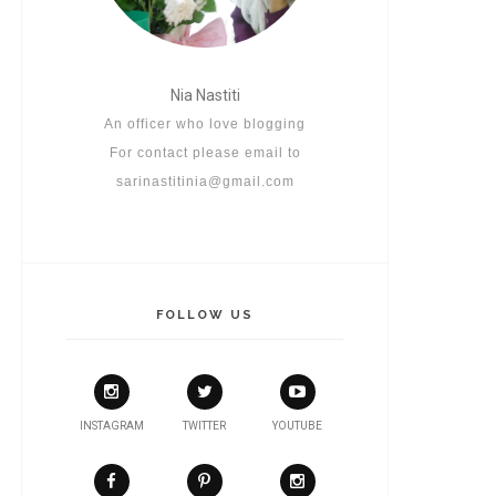
Nia Nastiti
An officer who love blogging
For contact please email to
sarinastitinia@gmail.com
FOLLOW US
INSTAGRAM
TWITTER
YOUTUBE