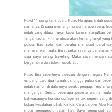
Pukul 11 siang kami tiba di Pulau Harapan. Entah sia
namanya. Di sana memang muncul harapan baru, lep
indah yang dituju. Turun kapal kami melanjutkan pe
tengah lautan Fifi membicarakan tentang langit yang k
polusi. Bau solar dari perahu membuat perut sa
memejamkan mata. Berat sekali rasanya perjalanan k
saja saya sering travelling. Maka saya mencari su
bergembira dan tidak mabok laut.
Pulau Bira sepertinya didesain dengan megah. Nam
empang. Lalu dua rumah penunggu pulau dan bebe
indah namun di dalamnya sedikit pengap. Terutama
menganga. Gerutu beberapa peserta wanita mulai
bahwasannya kondisi
cottage
ini tak seperti yang 
bukan kesalahan pihak Kili Kili. Cara berpikir Mba R
mulai menggerutu dalam hati. Saya mengingat lag