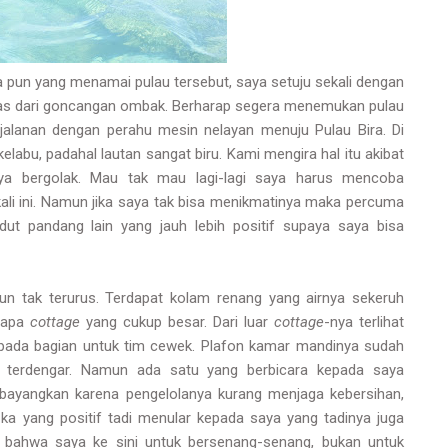
pa pun yang menamai pulau tersebut, saya setuju sekali dengan
as dari goncangan ombak. Berharap segera menemukan pulau
rjalanan dengan perahu mesin nelayan menuju Pulau Bira. Di
elabu, padahal lautan sangat biru. Kami mengira hal itu akibat
ya bergolak. Mau tak mau lagi-lagi saya harus mencoba
ali ini. Namun jika saya tak bisa menikmatinya maka percuma
dut pandang lain yang jauh lebih positif supaya saya bisa
un tak terurus. Terdapat kolam renang yang airnya sekeruh
rapa
cottage
yang cukup besar. Dari luar
cottage
-nya terlihat
 pada bagian untuk tim cewek. Plafon kamar mandinya sudah
 terdengar. Namun ada satu yang berbicara kepada saya
dibayangkan karena pengelolanya kurang menjaga kebersihan,
izka yang positif tadi menular kepada saya yang tadinya juga
i bahwa saya ke sini untuk bersenang-senang, bukan untuk