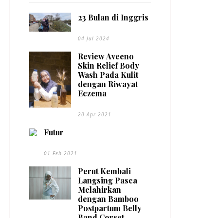
23 Bulan di Inggris
04 Jul 2024
Review Aveeno
Skin Relief Body
Wash Pada Kulit
dengan Riwayat
Eczema
20 Apr 2021
Futur
01 Feb 2021
Perut Kembali
Langsing Pasca
Melahirkan
dengan Bamboo
Postpartum Belly
Band Corset