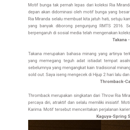
Motif bunga tak pernah lepas dari koleksi Ria Mirand
depan akan didominasi oleh motif bunga yang besar-b
Ria Miranda selalu membuat kita jatuh hati, setuju ka
yang banyak diborong pengunjung RMTS 2016. Sew
berpengaruh di sosial media telah mengenakan koleksi
Takana 
Takana merupakan bahasa minang yang artinya terke
yang memegang teguh adat istiadat tempat asalnya
sebelumnya yang mengangkat kain tradisional minang
sold out. Saya iseng mengecek di Hijup 2 hari lalu dan 
Thromback-Cap
Thromback merupakan singkatan dari Throw Ria Miran
percaya diri, atraktif dan selalu memiliki inisiatif. 
Karima. Motif tersebut menceritakan perjalanan karie
Kaguya-Spring 