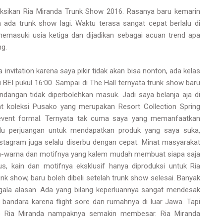
aksikan Ria Miranda Trunk Show 2016. Rasanya baru kemarin
ada trunk show lagi. Waktu terasa sangat cepat berlalu di
emasuki usia ketiga dan dijadikan sebagai acuan trend apa
ng.
invitation karena saya pikir tidak akan bisa nonton, ada kelas
i BEI pukul 16:00. Sampai di The Hall ternyata trunk show baru
ndangan tidak diperbolehkan masuk. Jadi saya belanja aja di
t koleksi Pusako yang merupakan Resort Collection Spring
 event formal. Ternyata tak cuma saya yang memanfaatkan
rlu perjuangan untuk mendapatkan produk yang saya suka,
stagram juga selalu diserbu dengan cepat. Minat masyarakat
na-warna dan motifnya yang kalem mudah membuat siapa saja
gus, kain dan motifnya eksklusif hanya diproduksi untuk Ria
nk show, baru boleh dibeli setelah trunk show selesai. Banyak
ala alasan. Ada yang bilang keperluannya sangat mendesak
 bandara karena flight sore dan rumahnya di luar Jawa. Tapi
 Ria Miranda nampaknya semakin membesar. Ria Miranda