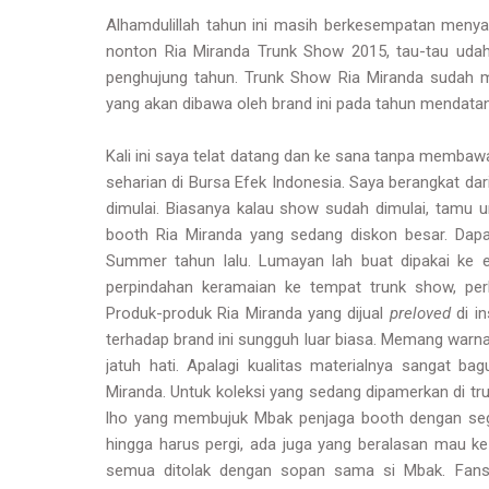
Alhamdulillah tahun ini masih berkesempatan meny
nonton Ria Miranda Trunk Show 2015, tau-tau udah 
penghujung tahun. Trunk Show Ria Miranda sudah m
yang akan dibawa oleh brand ini pada tahun mendata
Kali ini saya telat datang dan ke sana tanpa membawa 
seharian di Bursa Efek Indonesia. Saya berangkat dar
dimulai. Biasanya kalau show sudah dimulai, tamu u
booth Ria Miranda yang sedang diskon besar. Dapa
Summer tahun lalu. Lumayan lah buat dipakai ke
perpindahan keramaian ke tempat trunk show, pe
Produk-produk Ria Miranda yang dijual
preloved
di in
terhadap brand ini sungguh luar biasa. Memang war
jatuh hati. Apalagi kualitas materialnya sangat ba
Miranda. Untuk koleksi yang sedang dipamerkan di tru
lho yang membujuk Mbak penjaga booth dengan seg
hingga harus pergi, ada juga yang beralasan mau ke
semua ditolak dengan sopan sama si Mbak. Fans