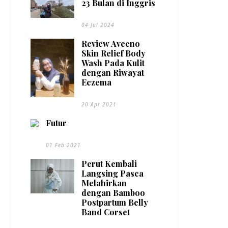
23 Bulan di Inggris
04 Jul 2024
Review Aveeno
Skin Relief Body
Wash Pada Kulit
dengan Riwayat
Eczema
20 Apr 2021
Futur
01 Feb 2021
Perut Kembali
Langsing Pasca
Melahirkan
dengan Bamboo
Postpartum Belly
Band Corset