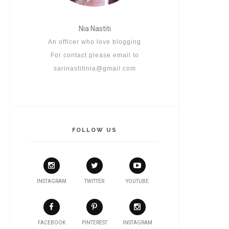
Nia Nastiti
An officer who love blogging
For contact please email to
sarinastitinia@gmail.com
FOLLOW US
INSTAGRAM
TWITTER
YOUTUBE
FACEBOOK
PINTEREST
INSTAGRAM