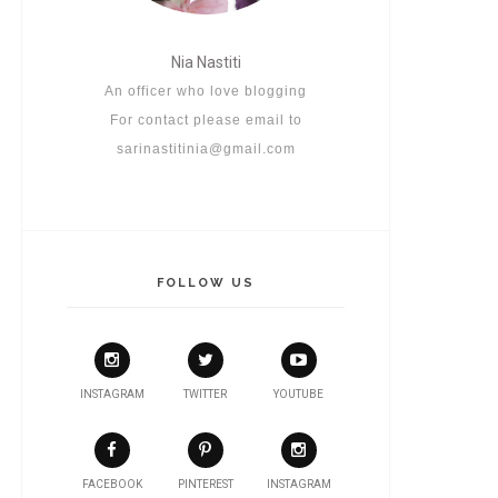
Nia Nastiti
An officer who love blogging
For contact please email to
sarinastitinia@gmail.com
FOLLOW US
INSTAGRAM
TWITTER
YOUTUBE
FACEBOOK
PINTEREST
INSTAGRAM