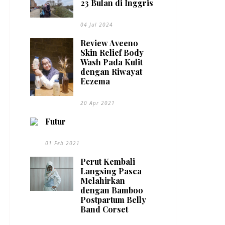
23 Bulan di Inggris
04 Jul 2024
Review Aveeno
Skin Relief Body
Wash Pada Kulit
dengan Riwayat
Eczema
20 Apr 2021
Futur
01 Feb 2021
Perut Kembali
Langsing Pasca
Melahirkan
dengan Bamboo
Postpartum Belly
Band Corset