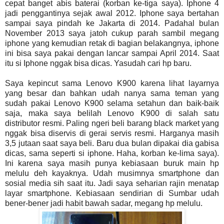
cepat banget abis baterai (korban ke-tiga saya). Iphone 4
jadi penggantinya sejak awal 2012. Iphone saya bertahan
sampai saya pindah ke Jakarta di 2014. Padahal bulan
November 2013 saya jatoh cukup parah sambil megang
iphone yang kemudian retak di bagian belakangnya, iphone
ini bisa saya pakai dengan lancar sampai April 2014. Saat
itu si Iphone nggak bisa dicas. Yasudah cari hp baru.
Saya kepincut sama Lenovo K900 karena lihat layarnya
yang besar dan bahkan udah nanya sama teman yang
sudah pakai Lenovo K900 selama setahun dan baik-baik
saja, maka saya belilah Lenovo K900 di salah satu
distributor resmi. Paling ngeri beli barang black market yang
nggak bisa diservis di gerai servis resmi. Harganya masih
3,5 jutaan saat saya beli. Baru dua bulan dipakai dia gabisa
dicas, sama seperti si iphone. Haha, korban ke-lima saya).
Ini karena saya masih punya kebiasaan buruk main hp
melulu deh kayaknya. Udah musimnya smartphone dan
sosial media sih saat itu. Jadi saya seharian rajin menatap
layar smartphone. Kebiasaan sendirian di Sumbar udah
bener-bener jadi habit bawah sadar, megang hp melulu.