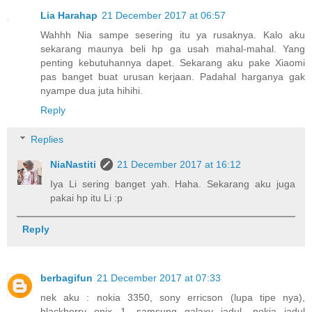
Lia Harahap
21 December 2017 at 06:57
Wahhh Nia sampe sesering itu ya rusaknya. Kalo aku
sekarang maunya beli hp ga usah mahal-mahal. Yang
penting kebutuhannya dapet. Sekarang aku pake Xiaomi
pas banget buat urusan kerjaan. Padahal harganya gak
nyampe dua juta hihihi.
Reply
Replies
NiaNastiti
21 December 2017 at 16:12
Iya Li sering banget yah. Haha. Sekarang aku juga
pakai hp itu Li :p
Reply
berbagifun
21 December 2017 at 07:33
nek aku : nokia 3350, sony erricson (lupa tipe nya),
blackberry onix 1, samsung galaxy jadul, nokia jadul