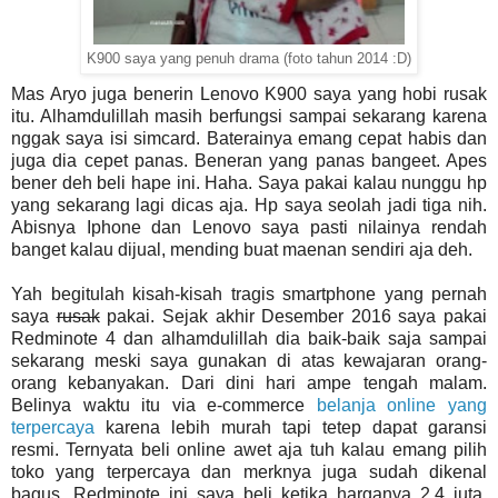
K900 saya yang penuh drama (foto tahun 2014 :D)
Mas Aryo juga benerin Lenovo K900 saya yang hobi rusak
itu. Alhamdulillah masih berfungsi sampai sekarang karena
nggak saya isi simcard. Baterainya emang cepat habis dan
juga dia cepet panas. Beneran yang panas bangeet. Apes
bener deh beli hape ini. Haha. Saya pakai kalau nunggu hp
yang sekarang lagi dicas aja. Hp saya seolah jadi tiga nih.
Abisnya Iphone dan Lenovo saya pasti nilainya rendah
banget kalau dijual, mending buat maenan sendiri aja deh.
Yah begitulah kisah-kisah tragis smartphone yang pernah
saya
rusak
pakai. Sejak akhir Desember 2016 saya pakai
Redminote 4 dan alhamdulillah dia baik-baik saja sampai
sekarang meski saya gunakan di atas kewajaran orang-
orang kebanyakan. Dari dini hari ampe tengah malam.
Belinya waktu itu via e-commerce
belanja online yang
terpercaya
karena lebih murah tapi tetep dapat garansi
resmi. Ternyata beli online awet aja tuh kalau emang pilih
toko yang terpercaya dan merknya juga sudah dikenal
bagus. Redminote ini saya beli ketika harganya 2,4 juta,