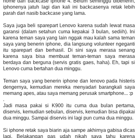
home dan backcase iphone 4. Belum seminggu dibenerin,
iphonenya jatuh lagi dan kali ini backcasenya retak lebih
parah dari nasib backcase yang lama.
Saya juga beli sparepart Lenovo karena sudah lewat masa
garansi (dalam setahun cuma kepakai 3 bulan, sediih). Ini
karena teman saya yang lain nggak mau kalah sama teman
saya yang benerin iphone, dia langsung volunteer ngeganti
itu sparepart dan berhasil. Di sini saya merasa senang
karena saya bisa membuat teman-teman saya merasa
berdaya dan berguna (servis gratis gaes, haha). Eh, tapi si
Lenovo cuma bertahan dua minggu.
Teman saya yang benerin iphone dan lenovo pada histeris
dengernya, kemudian mereka menyadari barangkali saya
memang apes, atau saya memang perusak smartphone... :p
.
Jadi masa pakai si K900 itu cuma dua bulan pertama,
diservis, kemudian sebulan, diservis, kemudian bisa dipakai
dua minggu. Sampai diservis ini lagi pun cuma dua minggu.
Si iphone retak saya biarin aja sampe akhirnya gabisa dicas
lagi. Belakangan pas udah nikah saya tahu karena