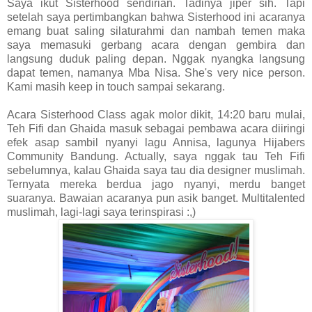
Saya ikut Sisterhood sendirian. Tadinya jiper sih. Tapi
setelah saya pertimbangkan bahwa Sisterhood ini acaranya
emang buat saling silaturahmi dan nambah temen maka
saya memasuki gerbang acara dengan gembira dan
langsung duduk paling depan. Nggak nyangka langsung
dapat temen, namanya Mba Nisa. She's very nice person.
Kami masih keep in touch sampai sekarang.
Acara Sisterhood Class agak molor dikit, 14:20 baru mulai,
Teh Fifi dan Ghaida masuk sebagai pembawa acara diiringi
efek asap sambil nyanyi lagu Annisa, lagunya Hijabers
Community Bandung. Actually, saya nggak tau Teh Fifi
sebelumnya, kalau Ghaida saya tau dia designer muslimah.
Ternyata mereka berdua jago nyanyi, merdu banget
suaranya. Bawaian acaranya pun asik banget. Multitalented
muslimah, lagi-lagi saya terinspirasi :,)