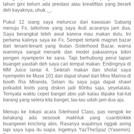
tahun gini belum ada prestasi atau kreatifitas yang berarti
deh kayaknya, uhuk ._.
Pukul 12 siang saya meluncur dari kawasan Sabang
menuju Fx, talkshow yang saya ikuti acaranya jam dua.
Saya berangkat lebih awal karena mau makan dulu. Ini
pertama kalinya saya ke Fx. Sempet tertarik magnet bazar
dari tenant-tenant yang ikutan Sisterhood Bazar, warna
warninya sangat menarik dan model pakaiannya bikin
pengen nyamperin ke sana. Tapi berhubung perut laparr
buanget yaudah deh saya cari tempat makan. Endingnya di
MM Juice lantai 4. Setelah makan dan sholat saya
nyempetin ke Muse 101 dan dapat shawl dari Miss Marina di
booth Ria Miranda. Selain itu saya juga dapat shawl
polkadot kivits yang diskon jadi 60ribu saja, yeyelalala.
Ternyata waktu cepet banget abis yah kalau dipake liat-liat
barang yang selera kita banget, tau-tau udah jam dua aja.
Menuju ke lokasi acara Siterhood Class, pas nengok ke
belakang ada sesosok makhluk yang cuantiiiiikkk
buangeeet kinclong abis. Rasanya wajahnya nggak asing
tapi saya lupa itu siapa. Ingetnya YazTheSpaz (Yasemin).