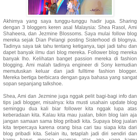
Akhirnya yang saya tunggu-tunggu hadir juga. Sharing
dengan 3 bloggers keren asal Malaysia: Shea Rasol, Ami
Shaheera, dan Jezmine Blossoms. Saya mulai follow blog
mereka sejak Dian Pelangi posting Sisterhood di blognya.
Tadinya saya tak tahu tentang ketiganya, tapi jadi tahu dan
dapet banyak ilmu dari blog mereka. Follower blog mereka
banyak lho. Kelihatan banget passion mereka di fashion
blogging. Ami malah tadinya engineer di Sony kemudian
memutuskan keluar dan jadi fulltime fashion blogger.
Mereka bertiga berbicara dengan gaya bahasa yang sangat
sopan sepanjang talkshoe.
Shea, Ami dan Jezmine juga nggak pelit bagi-bagi info dan
tips jadi blogger, misalnya: kita musti usahain update blog
seminggu dua kali biar follower kita nggak lupa atas
keberadaan kita. Kalau kita mau jualan, bikin blog lain aja
jangan samaan sama blog pribadi kita. Supaya blog jualan
kita terpercaya karena orang bisa cari tau siapa kita dari
blog pribadi kita. Selain itu, tetaplah jadi diri sendiri dan
kamu harus merasa nyaman atas apa yang kamu