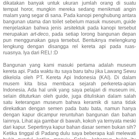
dikatakan banyak untuk ukuran jumlah orang di suatu
tempat horor, mungkin mereka sedang menikmati angin
malam yang segar di sana. Pada kanopi penghubung antara
bangunan utama dan toilet sebelum masuk museum, guide
menjelaskan bahwa jenis arsitektuk pada kanopi tersebut
merupakan
art-deco
, pada setiap lorong bangunan depan
pun menggunakan gaya tersebut. Bentuknya melengkung
lengkung dengan disangga rel kereta api pada ruas-
ruasnya. Iya dari REL! :D
Bangunan yang kami masuki pertama adalah museum
kereta api. Pada waktu itu saya baru tahu jika Lawang Sewu
dikelola oleh PT. Kereta Api Indonesia (KAI). Di dalam
musem kita bisa membaca sejarah perkereta-apian
Indonesia. Ada hal unik yang saya pelajari di museum ini,
selain dituturkan oleh guide, juga dituliskan dalam salah
satu keterangan museum bahwa keramik di sana tidak
direkatkan dengan semen pada batu bata, namun hanya
dengan kapur dicampur reruntuhan bangunan dan bahan
lainnya. Lihat aja gambar di bawah, kokoh ya ternyata meski
dari kapur. Sepertinya kapur bahan dasar semen bukan sih?
Ketika tinggal di Padang dulu saya beberapa kali melewati