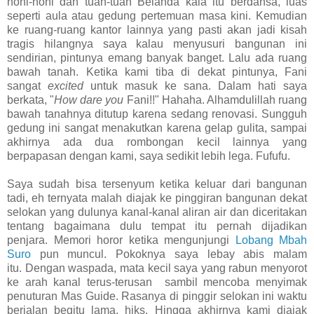
noni-noni dan tuan-tuan Belanda kala itu berdansa, luas
seperti aula atau gedung pertemuan masa kini. Kemudian
ke ruang-ruang kantor lainnya yang pasti akan jadi kisah
tragis hilangnya saya kalau menyusuri bangunan ini
sendirian, pintunya emang banyak banget. Lalu ada ruang
bawah tanah. Ketika kami tiba di dekat pintunya, Fani
sangat
excited
untuk masuk ke sana. Dalam hati saya
berkata, "
How dare you
Fani!!" Hahaha. Alhamdulillah ruang
bawah tanahnya ditutup karena sedang renovasi. Sungguh
gedung ini sangat menakutkan karena gelap gulita, sampai
akhirnya ada dua rombongan kecil lainnya yang
berpapasan dengan kami, saya sedikit lebih lega. Fufufu.
Saya sudah bisa tersenyum ketika keluar dari bangunan
tadi, eh ternyata malah diajak ke pinggiran bangunan dekat
selokan yang dulunya kanal-kanal aliran air dan diceritakan
tentang bagaimana dulu tempat itu pernah dijadikan
penjara. Memori horor ketika mengunjungi
Lobang Mbah
Suro
pun muncul. Pokoknya saya lebay abis malam
itu. Dengan waspada, mata kecil saya yang rabun menyorot
ke arah kanal terus-terusan sambil mencoba menyimak
penuturan Mas Guide. Rasanya di pinggir selokan ini waktu
berjalan begitu lama, hiks. Hingga akhirnya kami diajak