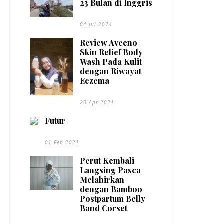
23 Bulan di Inggris
04 Jul 2024
Review Aveeno
Skin Relief Body
Wash Pada Kulit
dengan Riwayat
Eczema
20 Apr 2021
Futur
01 Feb 2021
Perut Kembali
Langsing Pasca
Melahirkan
dengan Bamboo
Postpartum Belly
Band Corset