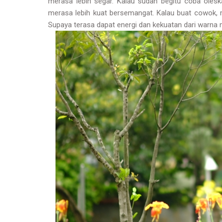
merasa lebih segar. Kalau sudah begitu coba oleska
merasa lebih kuat bersemangat. Kalau buat cowok, 
Supaya terasa dapat energi dan kekuatan dari warna