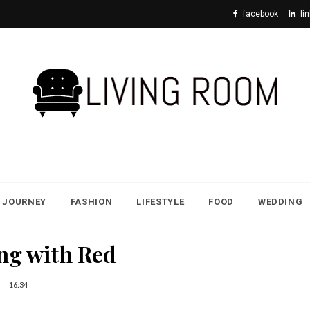
facebook
li
JOURNEY
FASHION
LIFESTYLE
FOOD
WEDDING
ng with Red
16:34