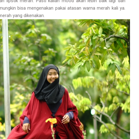
n lipstik merah. Pasti kalian mood akan lebih baik lagi dan
mungkin bisa mengenakan pakai atasan warna merah kali ya.
 merah yang dikenakan.