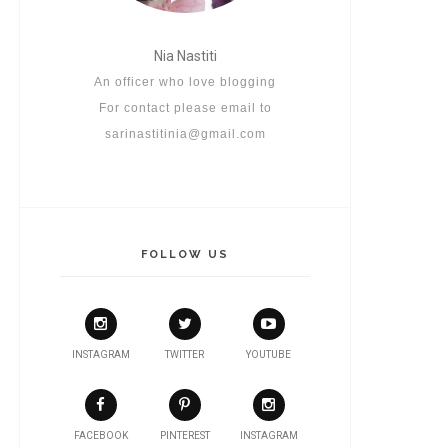
Nia Nastiti
An officer who love blogging
For contact please email to
sarinastitinia@gmail.com
FOLLOW US
INSTAGRAM
TWITTER
YOUTUBE
FACEBOOK
PINTEREST
INSTAGRAM