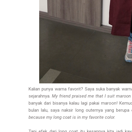
Kalian punya warna favorit? Saya suka banyak warn
sejarahnya.
My friend praised me that I suit maroon
banyak dari bisanya kalau lagi pakai maroon! Kemud
bulan lalu, saya naksir long outernya yang berup
because my long coat is in my favorite color.
Tapi efek dari long coat itu kesannya kita jadi ka