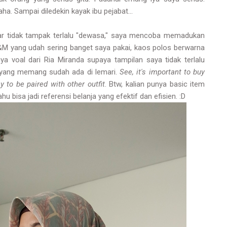
aha. Sampai diledekin kayak ibu pejabat...
gar tidak tampak terlalu "dewasa," saya mencoba memadukan
H&M yang udah sering banget saya pakai, kaos polos berwarna
nya voal dari Ria Miranda supaya tampilan saya tidak terlalu
g yang memang sudah ada di lemari.
See, it's important to buy
 to be paired with other outfit
. Btw, kalian punya basic item
u bisa jadi referensi belanja yang efektif dan efisien. :D