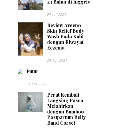
23 Bulan di Inggris
04 Jul 2024
Review Aveeno
Skin Relief Body
Wash Pada Kulit
dengan Riwayat
Eczema
20 Apr 2021
Futur
01 Feb 2021
Perut Kembali
Langsing Pasca
Melahirkan
dengan Bamboo
Postpartum Belly
Band Corset