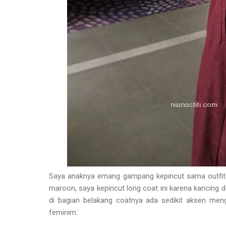
Saya anaknya emang gampang kepincut sama outfit y
maroon, saya kepincut long coat ini karena kancing d
di bagian belakang coatnya ada sedikit aksen men
feminim.