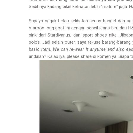
Sedihnya kadang bikin kelihatan lebih "mature" juga. H
Supaya nggak terlau kelihatan serius banget dan a
maroon long coat ini dengan pencil jeans biru dari 
pink dari Stardivarius, dan sport shoes nike. Jilbab
polos. Jadi selain outer, saya re-use barang-baran
basic item. We can re-wear it anytime and also easy
andalan? Kalau iya, please share di komen ya. Siapa tah