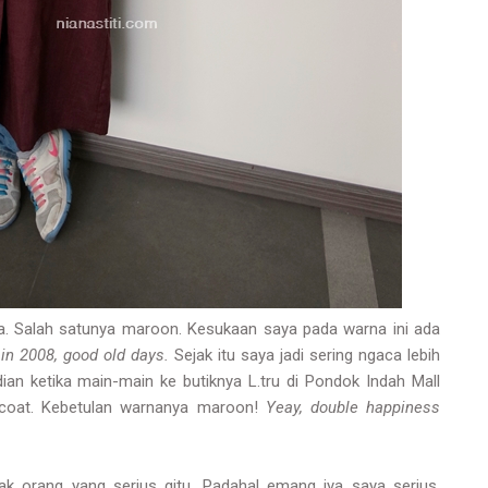
a. Salah satunya maroon. Kesukaan saya pada warna ini ada
 in 2008, good old days.
Sejak itu saya jadi sering ngaca lebih
ian ketika main-main ke butiknya L.tru di Pondok Indah Mall
a coat. Kebetulan warnanya maroon!
Yeay, double happiness
yak orang yang serius gitu. Padahal emang iya saya serius.